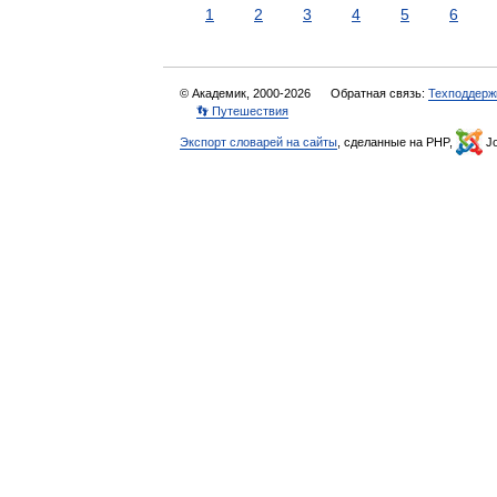
1
2
3
4
5
6
© Академик, 2000-2026
Обратная связь:
Техподдерж
👣 Путешествия
Экспорт словарей на сайты
, сделанные на PHP,
Jo