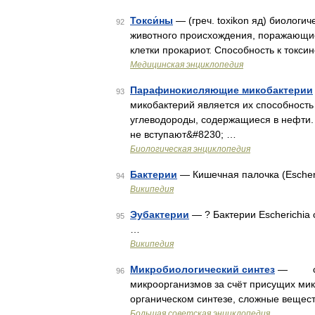
Токси́ны
— (греч. toxikon яд) биологи
92
животного происхождения, поражающие
клетки прокариот. Способность к ток
Медицинская энциклопедия
Парафинокисляющие микобактерии
93
микобактерий является их способность
углеводороды, содержащиеся в нефт
не вступают&#8230; …
Биологическая энциклопедия
Бактерии
— Кишечная палочка (Escheri
94
Википедия
Эубактерии
— ? Бактерии Escherichia
95
…
Википедия
Микробиологический синтез
— синте
96
микроорганизмов за счёт присущих мик
органическом синтезе, сложные вещест
Большая советская энциклопедия