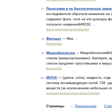
Лизогения и ее биологическое знач
97
исследователи обратили внимание на т
содержат фаги, хотя на эти культуры 
получило название&#8230; …
Биологическая энциклопедия
Фагоцит
— Мик …
98
Википедия
Микробиология
— Микробиология&#16
99
глазом (микроорганизмах): бактерии, а
список продляют простейшими и вирус
Википедия
МОЧА
— (урина, urina), жидкость, отд
100
систему мочевыводящих путей. СМ. уда
веществ (за исключением небольших ко
Большая медицинская энциклопедия
Страницы
←
Предыдущая
Сле