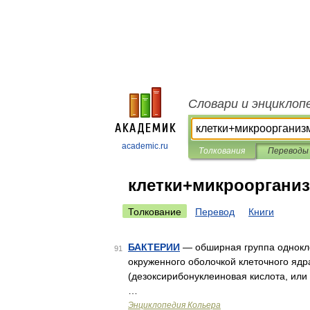
Словари и энциклоп
academic.ru
Толкования
Переводы
клетки+микрооргани
Толкование
Перевод
Книги
БАКТЕРИИ
— обширная группа однокле
91
окруженного оболочкой клеточного ядр
(дезоксирибонуклеиновая кислота, или
…
Энциклопедия Кольера