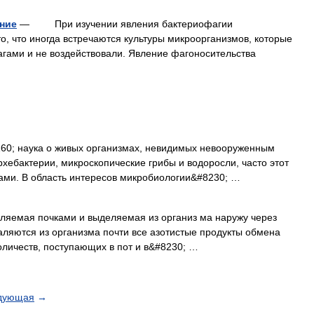
ение
— При изучении явления бактериофагии
о, что иногда встречаются культуры микроорганизмов, которые
фагами и не воздействовали. Явление фагоносительства
0; наука о живых организмах, невидимых невооруженным
рхебактерии, микроскопические грибы и водоросли, часто этот
ами. В область интересов микробиологии&#8230; …
е ляемая почками и выделяемая из организ ма наружу через
ляются из организма почти все азотистые продукты обмена
личеств, поступающих в пот и в&#8230; …
дующая
→