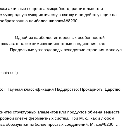
чески активные вещества микробного, растительного и
 чужеродную эукариотическую клетку и не действующие на
синообразованию наиболее широко&#8230; …
— Одной из наиболее интересных особенностей
 разлагать такие химически инертные соединения, как
и. Предельные углеводороды вследствие строения молекул
chia coli) …
 coli Научная классификация Надцарство: Прокариоты Царство
з структурных элементов или продуктов обмена веществ
робной клетке ферментных систем. При М. с., как и любом
ва образуются из более простых соединений. М. с.&#8230; …