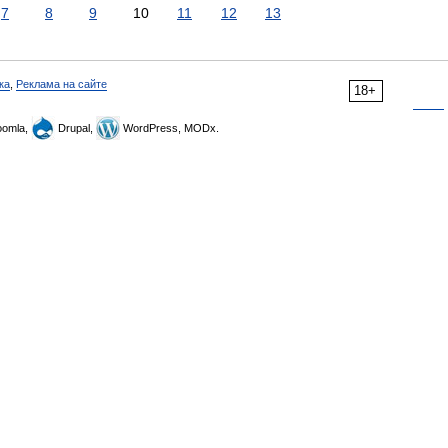
7
8
9
10
11
12
13
ка
,
Реклама на сайте
18+
omla,
Drupal,
WordPress, MODx.